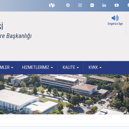
İ
Engelsiz Ege
ire Başkanlığı
RİMLER
HİZMETLERİMİZ
KALİTE
KVKK