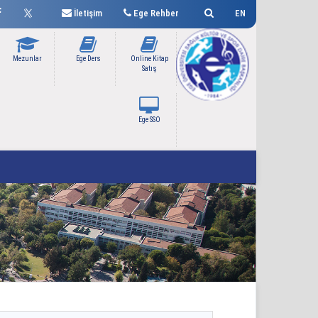
İletişim
Ege Rehber
EN
Mezunlar
Ege Ders
Online Kitap
Satış
Ege SSO