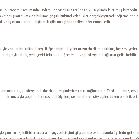
si Mütercim-Tercümanlık Bölümü öğrencileri tarafından 2018 yılında kurulmuş bir topluluk
n ve gelişimine katkıda bulunan çeşitli kültürel etkinlikler gerçekleştirmek; öğrencilerini
ak ve iş olanaklarını geliştirmek gibi amaçlarla faaliyet göstermektedir.
yle zengin bir kültürel çeşitliliğe sahiptir. Üyeler arasında dil meraklıları, her seviyeden
erini paylaşabilir, yeni çeviri teknikleri öğrenebilir ve profesyonel ağlarını geliştirebilir.
erini artırarak, profesyonel alandaki gelişimlerine katkı sağlamaktır. Topluluğumuz, çeviri
rmak amacıyla çeşitli dil ve çeviri atölyeleri, seminerler ve söyleşiler düzenlemek üzerin
leriyle yansıtmak, kültürler arası anlayış ve iletişimi güçlendirerek bu alanda üyelerin geli
tlerine erişimi artırmak, çeviri alanındaki gelişmeleri yakından takip ederek ve sürekli 