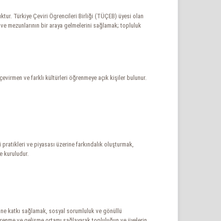
tur. Türkiye Çeviri Ögrencileri Birliği (TÜÇEB) üyesi olan
n ve mezunlarının bir araya gelmelerini sağlamak; topluluk
 çevirmen ve farklı kültürleri öğrenmeye açık kişiler bulunur.
 pratikleri ve piyasası üzerine farkındalık oluşturmak,
e kuruludur.
şimine katkı sağlamak, sosyal sorumluluk ve gönüllü
öğrenme ve gelişme ortamı sağlayarak topluluğun ve üyelerin