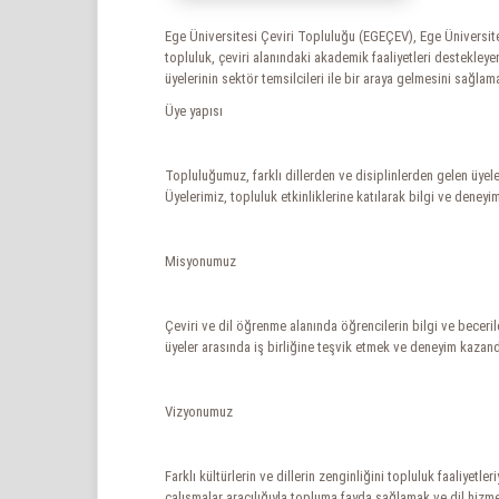
Ege Üniversitesi Çeviri Topluluğu (EGEÇEV), Ege Üniversite
topluluk, çeviri alanındaki akademik faaliyetleri destekleye
üyelerinin sektör temsilcileri ile bir araya gelmesini sağlam
Üye yapısı
Topluluğumuz, farklı dillerden ve disiplinlerden gelen üyeleri
Üyelerimiz, topluluk etkinliklerine katılarak bilgi ve deneyiml
Misyonumuz
Çeviri ve dil öğrenme alanında öğrencilerin bilgi ve beceril
üyeler arasında iş birliğine teşvik etmek ve deneyim kazandı
Vizyonumuz
Farklı kültürlerin ve dillerin zenginliğini topluluk faaliyet
çalışmalar aracılığıyla topluma fayda sağlamak ve dil hizme