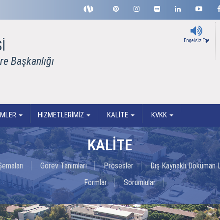
İ
Engelsiz Ege
ire Başkanlığı
RİMLER
HİZMETLERİMİZ
KALİTE
KVKK
KALİTE
Şemaları
Görev Tanımları
Prosesler
Dış Kaynaklı Döküman L
Formlar
Sorumlular