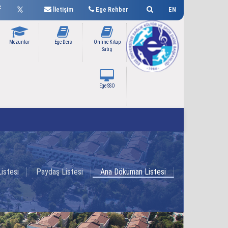
İletişim
Ege Rehber
EN
Mezunlar
Ege Ders
Online Kitap
Satış
Ege SSO
istesi
Paydaş Listesi
Ana Döküman Listesi